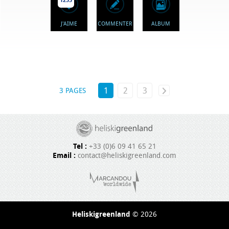
J'AIME
COMMENTER
ALBUM
1
2
3
3 PAGES
Tel :
+33 (0)6 09 41 65 21
Email :
contact@heliskigreenland.com
Heliskigreenland
© 2026