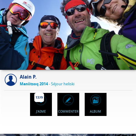
Alain P.
Maniitsoq 2014
- Séjour heliski
1379
J'AIME
COMMENTER
ALBUM