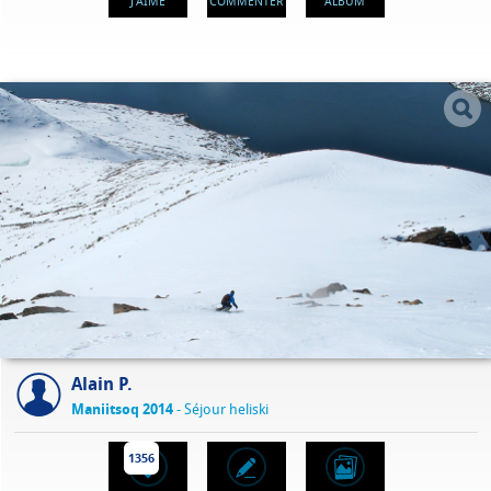
J'AIME
COMMENTER
ALBUM
Alain P.
Maniitsoq 2014
- Séjour heliski
1356