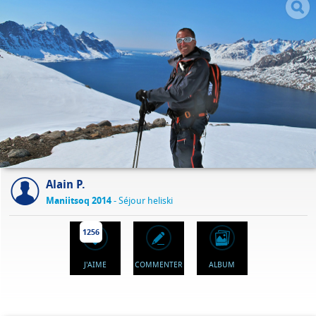
Alain P.
Maniitsoq 2014
- Séjour heliski
1256
J'AIME
COMMENTER
ALBUM