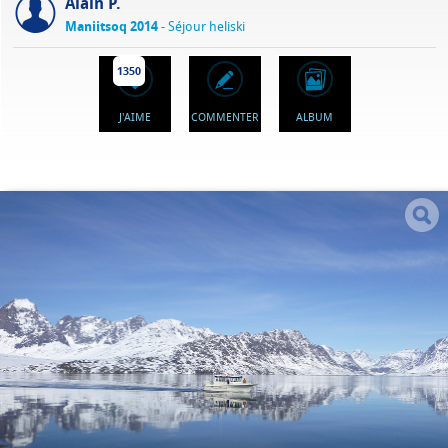
Alain P.
Maniitsoq 2014
- Séjour heliski
1350
J'AIME
COMMENTER
ALBUM