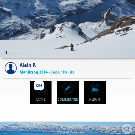
Alain P.
Maniitsoq 2014
- Séjour heliski
1298
J'AIME
COMMENTER
ALBUM