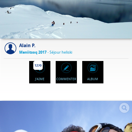
Alain P.
Maniitsoq 2017
- Séjour heliski
1270
J'AIME
COMMENTER
ALBUM