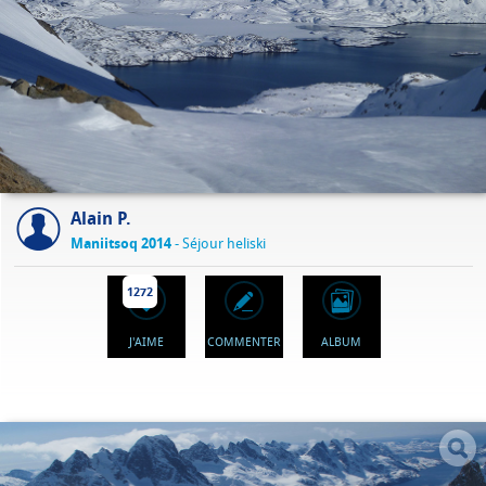
Alain P.
Maniitsoq 2014
- Séjour heliski
1272
J'AIME
COMMENTER
ALBUM