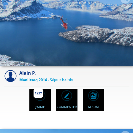
Alain P.
Maniitsoq 2014
- Séjour heliski
1237
J'AIME
COMMENTER
ALBUM