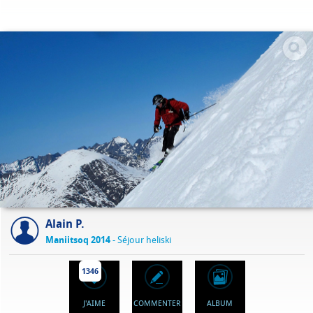
Alain P.
Maniitsoq 2014
- Séjour heliski
1346
J'AIME
COMMENTER
ALBUM