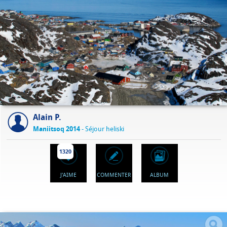
Alain P.
Maniitsoq 2014
- Séjour heliski
1320
J'AIME
COMMENTER
ALBUM