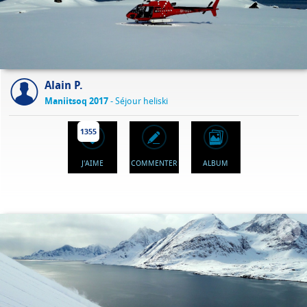
Alain P.
Maniitsoq 2017
- Séjour heliski
1355
J'AIME
COMMENTER
ALBUM