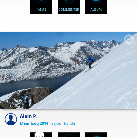
J'AIME
COMMENTER
ALBUM
Alain P.
Maniitsoq 2014
- Séjour heliski
1253