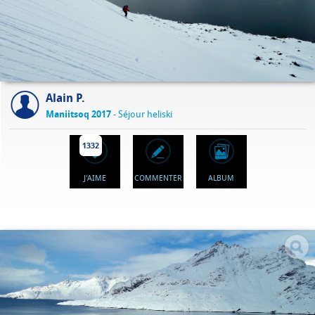
Alain P.
Maniitsoq 2017
- Séjour heliski
1332
J'AIME
COMMENTER
ALBUM