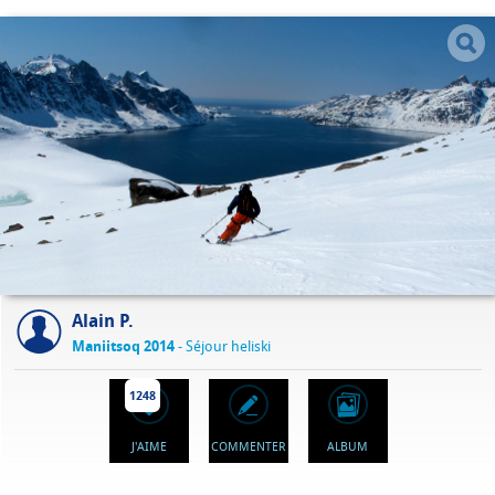
Alain P.
Maniitsoq 2014
- Séjour heliski
1248
J'AIME
COMMENTER
ALBUM