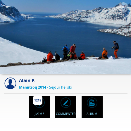
Alain P.
Maniitsoq 2014
- Séjour heliski
1218
J'AIME
COMMENTER
ALBUM