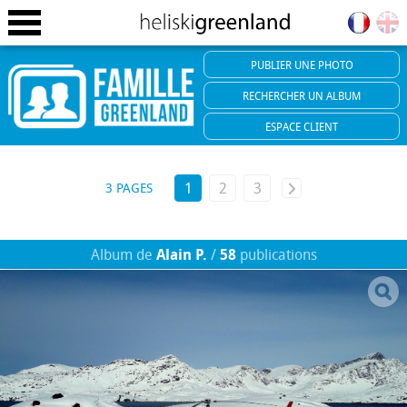
PUBLIER
UNE PHOTO
RECHERCHER
UN ALBUM
ESPACE
CLIENT
1
2
3
3 PAGES
Album de
Alain P.
/
58
publications