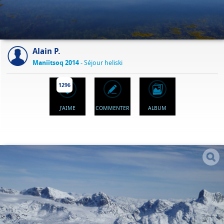
Alain P.
Maniitsoq 2014
- Séjour heliski
1296
J'AIME
COMMENTER
ALBUM