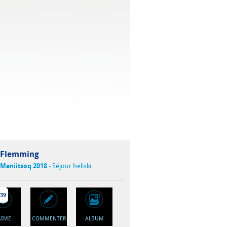
Flemming
Maniitsoq 2018
- Séjour heliski
39
'AIME
COMMENTER
ALBUM