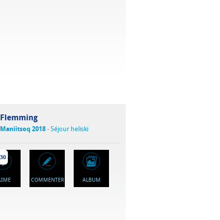
Flemming
Maniitsoq 2018
- Séjour heliski
30
'AIME
COMMENTER
ALBUM