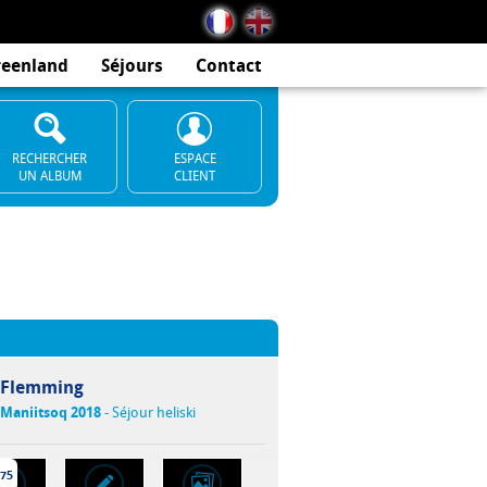
reenland
Séjours
Contact
RECHERCHER
ESPACE
UN ALBUM
CLIENT
Flemming
Maniitsoq 2018
- Séjour heliski
75