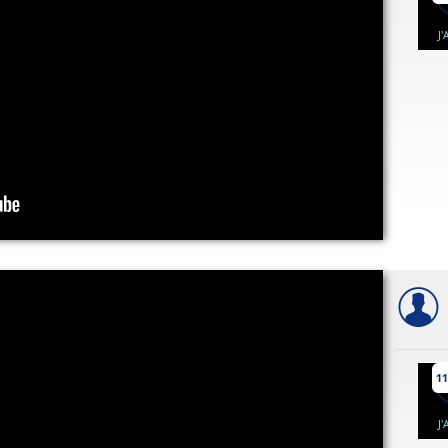
J
11
J