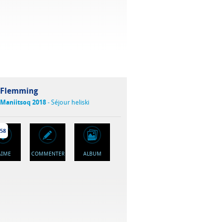
Flemming
Maniitsoq 2018
- Séjour heliski
58
'AIME
COMMENTER
ALBUM