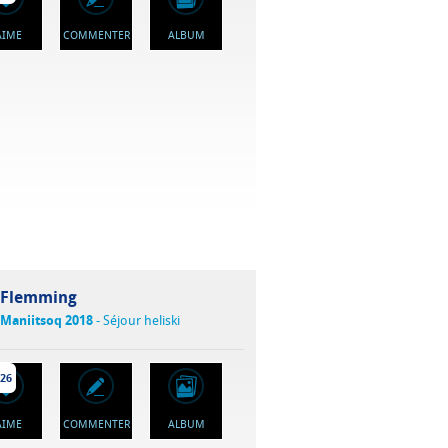
'AIME
COMMENTER
ALBUM
Flemming
Maniitsoq 2018
- Séjour heliski
26
'AIME
COMMENTER
ALBUM