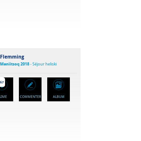
Flemming
Maniitsoq 2018
- Séjour heliski
67
'AIME
COMMENTER
ALBUM