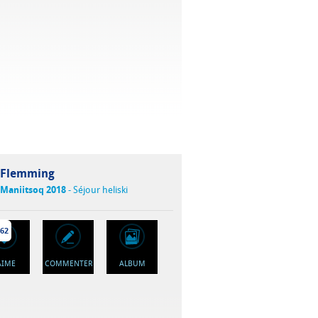
Flemming
Maniitsoq 2018
- Séjour heliski
62
'AIME
COMMENTER
ALBUM