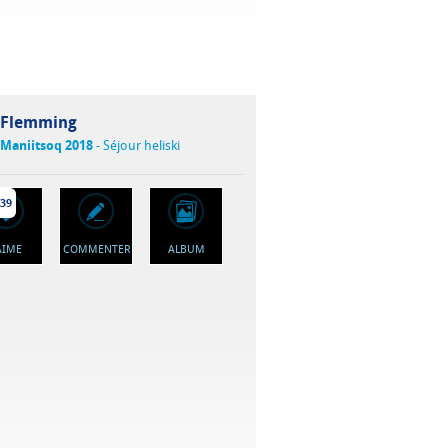
Flemming
Maniitsoq 2018
- Séjour heliski
39
'AIME
COMMENTER
ALBUM