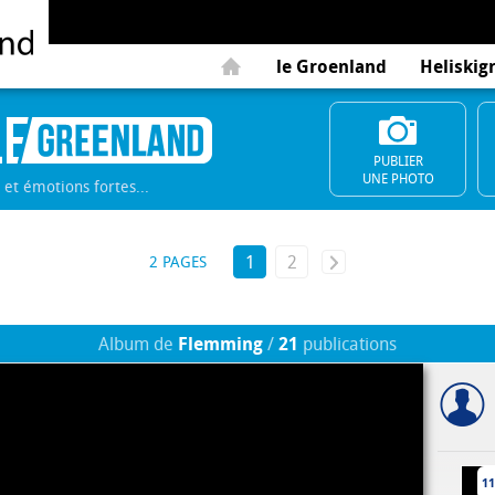
le Groenland
Heliskig
PUBLIER
UNE PHOTO
et émotions fortes...
1
2
2 PAGES
Album de
Flemming
/
21
publications
11