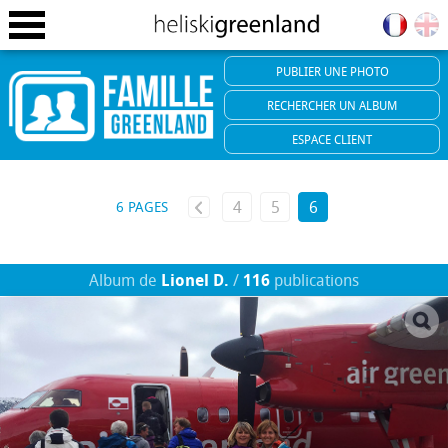
PUBLIER
UNE PHOTO
RECHERCHER
UN ALBUM
ESPACE
CLIENT
4
5
6
6 PAGES
Album de
Lionel D.
/
116
publications