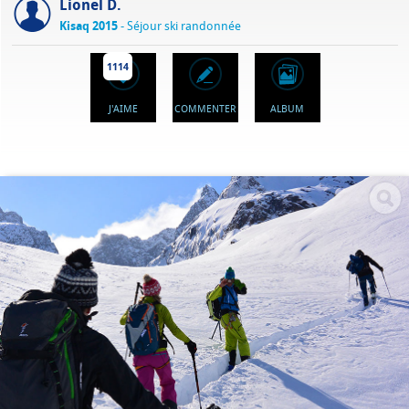
Lionel D.
Kisaq 2015
- Séjour ski randonnée
1114
J'AIME
COMMENTER
ALBUM