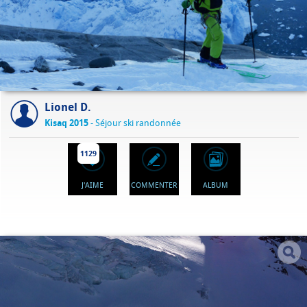
Lionel D.
Kisaq 2015
- Séjour ski randonnée
1129
J'AIME
COMMENTER
ALBUM