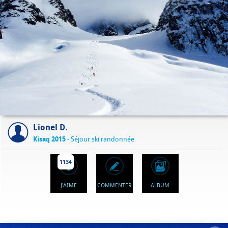
Lionel D.
Kisaq 2015
- Séjour ski randonnée
1134
J'AIME
COMMENTER
ALBUM