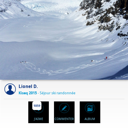
Lionel D.
Kisaq 2015
- Séjour ski randonnée
1059
J'AIME
COMMENTER
ALBUM