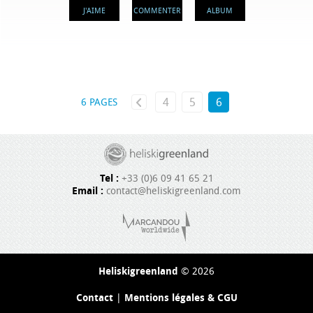
J'AIME
COMMENTER
ALBUM
4
5
6
6 PAGES
Tel :
+33 (0)6 09 41 65 21
Email :
contact@heliskigreenland.com
Heliskigreenland
© 2026
Contact
|
Mentions légales & CGU