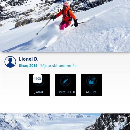
Lionel D.
Kisaq 2015
- Séjour ski randonnée
1103
J'AIME
COMMENTER
ALBUM