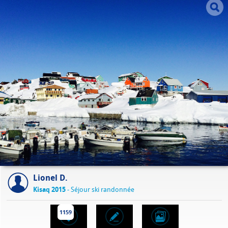
Lionel D.
Kisaq 2015
- Séjour ski randonnée
1159