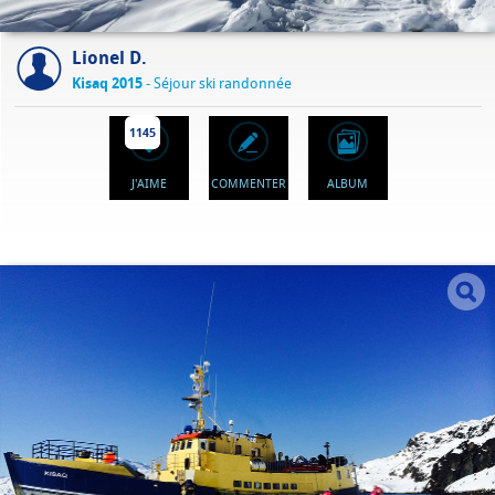
Lionel D.
Kisaq 2015
- Séjour ski randonnée
1145
J'AIME
COMMENTER
ALBUM