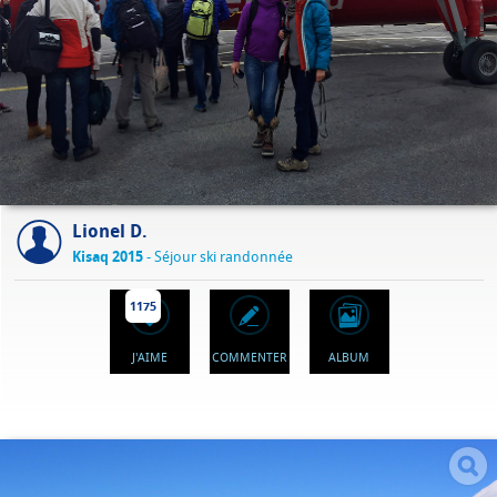
Lionel D.
Kisaq 2015
- Séjour ski randonnée
1175
J'AIME
COMMENTER
ALBUM